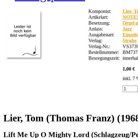
Komponist:
Lier, 
Artikelart:
NOTE
Besetzung:
Orgel 
Anlass:
Jazz
Ausgabenart:
Einzel
Verlag:
Strube
Verlag-Nr.:
VS3739
Bestellnummer:
BM737
Besorgungszeit:
innerha
1,00 €
inkl. 7
Lier, Tom (Thomas Franz)
(196
Lift Me Up O Mighty Lord (Schlagzeug/Pe