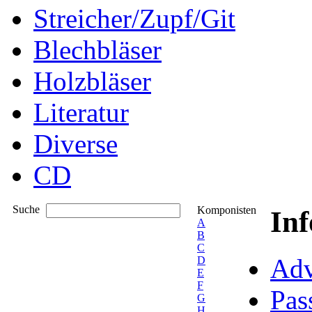
Streicher/Zupf/Git
Blechbläser
Holzbläser
Literatur
Diverse
CD
Suche
Komponisten
In
A
B
C
Adv
D
E
F
Pas
G
H