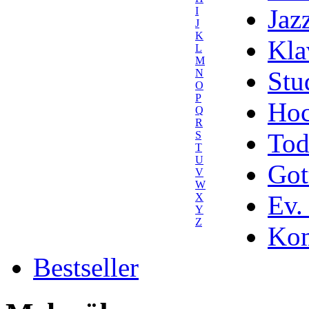
Jaz
I
J
K
Kla
L
M
Stu
N
O
P
Hoc
Q
R
Tod
S
T
U
Got
V
W
Ev.
X
Y
Z
Kom
Bestseller