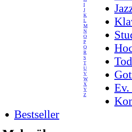
Jaz
I
J
K
Kla
L
M
Stu
N
O
P
Hoc
Q
R
Tod
S
T
U
Got
V
W
Ev.
X
Y
Z
Kom
Bestseller