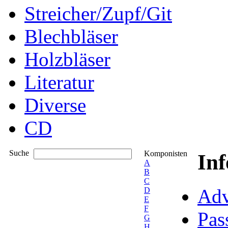
Streicher/Zupf/Git
Blechbläser
Holzbläser
Literatur
Diverse
CD
Suche
Komponisten
In
A
B
C
Adv
D
E
F
Pas
G
H