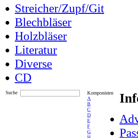
Streicher/Zupf/Git
Blechbläser
Holzbläser
Literatur
Diverse
CD
Suche
Komponisten
In
A
B
C
Adv
D
E
F
Pas
G
H