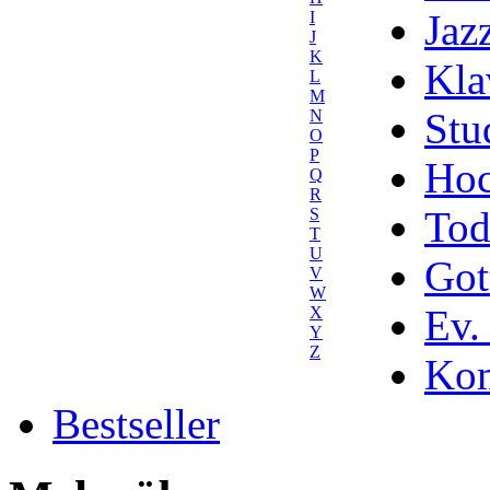
Jaz
I
J
K
Kla
L
M
Stu
N
O
P
Hoc
Q
R
Tod
S
T
U
Got
V
W
Ev.
X
Y
Z
Kom
Bestseller