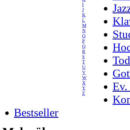
Jaz
I
J
K
Kla
L
M
Stu
N
O
P
Hoc
Q
R
Tod
S
T
U
Got
V
W
Ev.
X
Y
Z
Kom
Bestseller