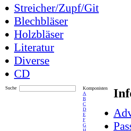
Streicher/Zupf/Git
Blechbläser
Holzbläser
Literatur
Diverse
CD
Suche
Komponisten
In
A
B
C
Adv
D
E
F
Pas
G
H