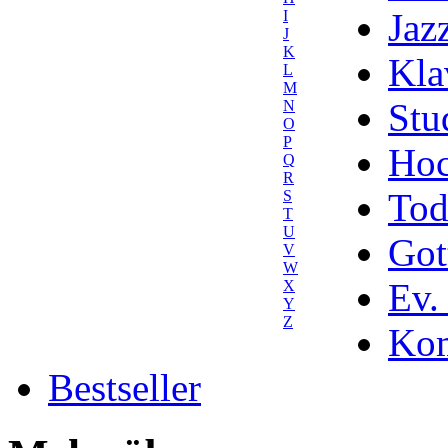
Jaz
I
J
K
Kla
L
M
Stu
N
O
P
Hoc
Q
R
Tod
S
T
U
Got
V
W
Ev.
X
Y
Z
Kom
Bestseller