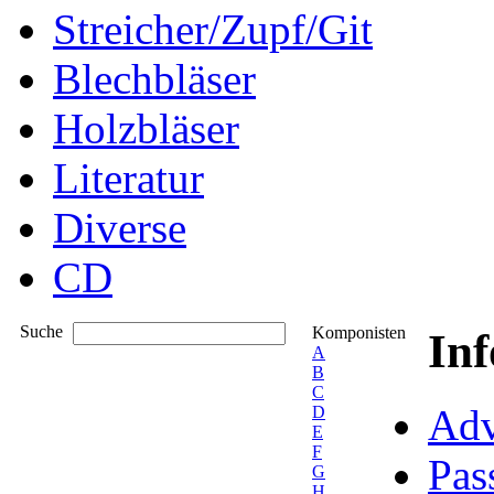
Streicher/Zupf/Git
Blechbläser
Holzbläser
Literatur
Diverse
CD
Suche
Komponisten
In
A
B
C
Adv
D
E
F
Pas
G
H