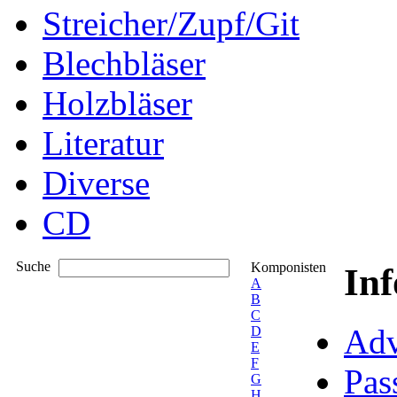
Streicher/Zupf/Git
Blechbläser
Holzbläser
Literatur
Diverse
CD
Suche
Komponisten
In
A
B
C
Adv
D
E
F
Pas
G
H