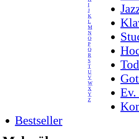
Jaz
I
J
K
Kla
L
M
Stu
N
O
P
Hoc
Q
R
Tod
S
T
U
Got
V
W
Ev.
X
Y
Z
Kom
Bestseller