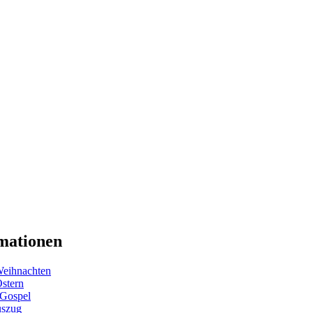
mationen
eihnachten
Ostern
 Gospel
uszug