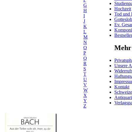
Studienpa
G
Hochzeit
H
Tod und 
I
Gotteslo
J
Ev. Gesa
K
Komponis
L
Bestselle
M
N
Mehr 
O
P
Q
Privatsph
R
Unsere 
S
Widerrufs
T
Haftungs
U
Impress
V
Kontakt
W
Schweiz
X
Antiquar
Y
Verlagspa
Z