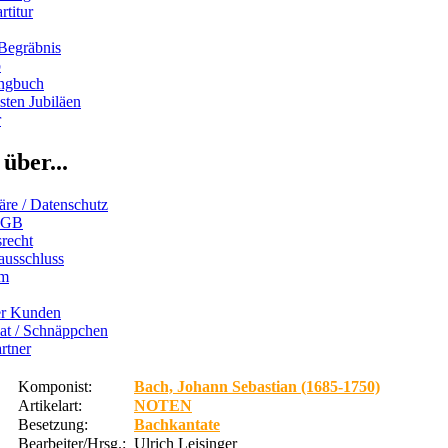
rtitur
Begräbnis
b
ngbuch
ten Jubiläen
r
über...
äre / Datenschutz
AGB
recht
ausschluss
um
er Kunden
iat / Schnäppchen
rtner
Komponist:
Bach, Johann Sebastian (1685-1750)
Artikelart:
NOTEN
Besetzung:
Bachkantate
Bearbeiter/Hrsg.:
Ulrich Leisinger