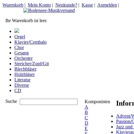
Warenkorb
|
Mein Konto
|
Neukunde?
|
Kasse
|
Anmelden
|
Ihr Warenkorb ist leer.
Orgel
Klavier/Cembalo
Chor
Gesang
Orchester
Streicher/Zupf/Git
Blechbläser
Holzbläser
Literatur
Diverse
CD
Suche
Komponisten
Infor
A
B
Advent/W
C
Passion/
D
Jazz und
E
Klaviera
F