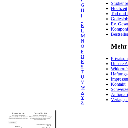
Studienpa
G
Hochzeit
H
Tod und 
I
Gotteslo
J
Ev. Gesa
K
Komponis
L
Bestselle
M
N
Mehr 
O
P
Q
Privatsph
R
Unsere 
S
Widerrufs
T
Haftungs
U
Impress
V
Kontakt
W
Schweiz
X
Antiquar
Y
Verlagspa
Z