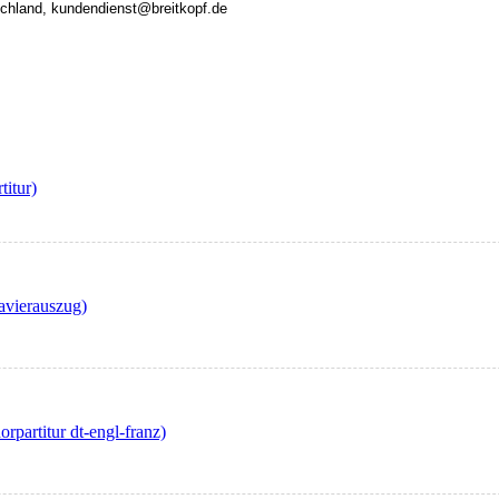
tschland, kundendienst@breitkopf.de
titur)
avierauszug)
partitur dt-engl-franz)