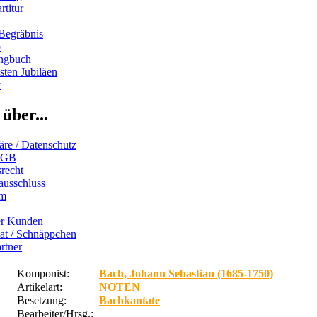
rtitur
Begräbnis
b
ngbuch
ten Jubiläen
r
über...
äre / Datenschutz
AGB
recht
ausschluss
um
er Kunden
iat / Schnäppchen
rtner
Komponist:
Bach, Johann Sebastian (1685-1750)
Artikelart:
NOTEN
Besetzung:
Bachkantate
Bearbeiter/Hrsg.: