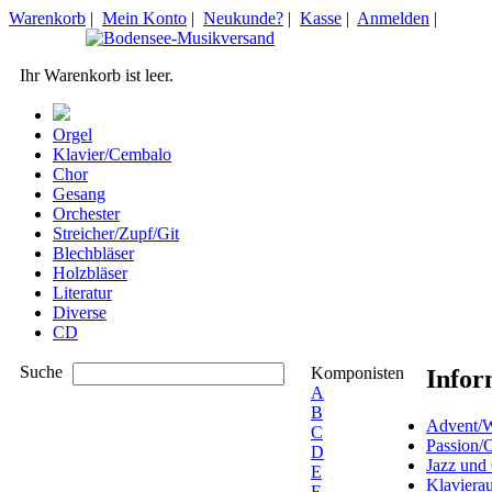
Warenkorb
|
Mein Konto
|
Neukunde?
|
Kasse
|
Anmelden
|
Ihr Warenkorb ist leer.
Orgel
Klavier/Cembalo
Chor
Gesang
Orchester
Streicher/Zupf/Git
Blechbläser
Holzbläser
Literatur
Diverse
CD
Suche
Komponisten
Infor
A
B
Advent/W
C
Passion/
D
Jazz und
E
Klaviera
F