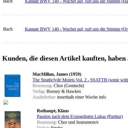
Bach
Kantate BWV 140 - Wachet auf, ruft uns die Stimme (H
Bach
Kantate BWV 140 - Wachet auf, ruft uns die Stimme (Or
Kunden, die diesen Artikel kauften, haben 
MacMillan, James (1959)
The Strathclyde Motets Vol. 2 - SSATTB (some wit
Besetzung:
Chor (Gemischt)
Verlag:
Boosey & Hawkes
Auslieferbar:
innerhalb einer Woche
info
Rothaupt, Klaus
Passion nach dem Evangelisten Lukas (Partitur)
Besetzung:
Chor und Instrument/e
Verlag:
Strube