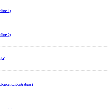
line 1)
line 2)
ola)
oloncello/Kontrabass)