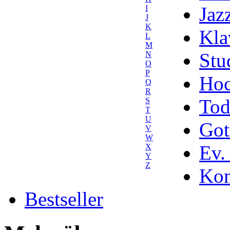
Jaz
I
J
K
Kla
L
M
Stu
N
O
P
Hoc
Q
R
Tod
S
T
U
Got
V
W
Ev.
X
Y
Z
Kom
Bestseller