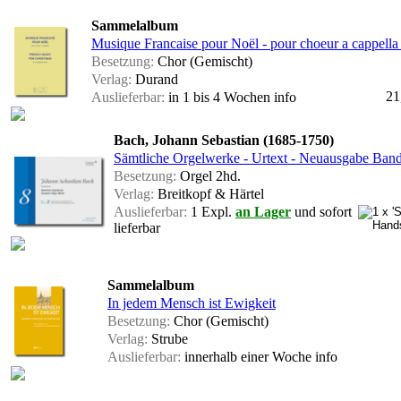
Sammelalbum
Musique Francaise pour Noël - pour choeur a cappella (f
Besetzung:
Chor (Gemischt)
Verlag:
Durand
21
Auslieferbar:
in 1 bis 4 Wochen
info
Bach, Johann Sebastian (1685-1750)
Sämtliche Orgelwerke - Urtext - Neuausgabe Band 
Besetzung:
Orgel 2hd.
Verlag:
Breitkopf & Härtel
Auslieferbar:
1 Expl.
an Lager
und sofort
lieferbar
Sammelalbum
In jedem Mensch ist Ewigkeit
Besetzung:
Chor (Gemischt)
Verlag:
Strube
Auslieferbar:
innerhalb einer Woche
info