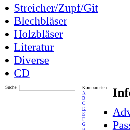
Streicher/Zupf/Git
Blechbläser
Holzbläser
Literatur
Diverse
CD
Suche
Komponisten
In
A
B
C
Adv
D
E
F
Pas
G
H