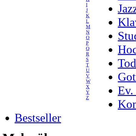
Jaz
I
J
K
Kla
L
M
Stu
N
O
P
Hoc
Q
R
Tod
S
T
U
Got
V
W
Ev.
X
Y
Z
Kom
Bestseller