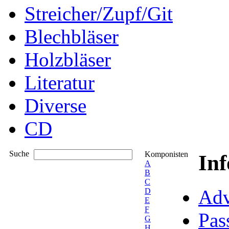
Streicher/Zupf/Git
Blechbläser
Holzbläser
Literatur
Diverse
CD
Suche
Komponisten
In
A
B
C
Adv
D
E
F
Pas
G
H