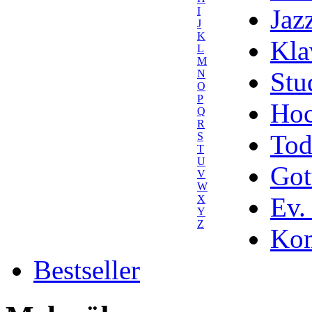
Jaz
I
J
K
Kla
L
M
Stu
N
O
P
Hoc
Q
R
Tod
S
T
U
Got
V
W
Ev.
X
Y
Z
Kom
Bestseller