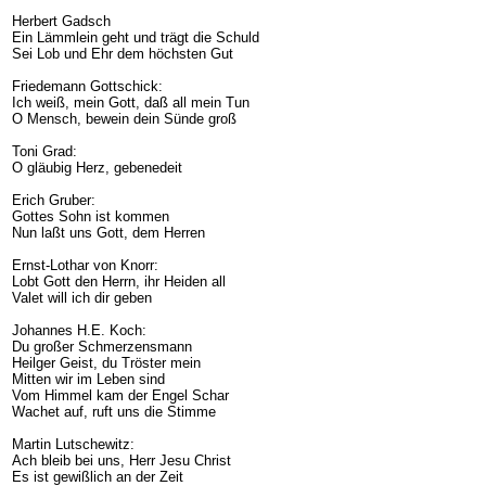
Herbert Gadsch
Ein Lämmlein geht und trägt die Schuld
Sei Lob und Ehr dem höchsten Gut
Friedemann Gottschick:
Ich weiß, mein Gott, daß all mein Tun
O Mensch, bewein dein Sünde groß
Toni Grad:
O gläubig Herz, gebenedeit
Erich Gruber:
Gottes Sohn ist kommen
Nun laßt uns Gott, dem Herren
Ernst-Lothar von Knorr:
Lobt Gott den Herrn, ihr Heiden all
Valet will ich dir geben
Johannes H.E. Koch:
Du großer Schmerzensmann
Heilger Geist, du Tröster mein
Mitten wir im Leben sind
Vom Himmel kam der Engel Schar
Wachet auf, ruft uns die Stimme
Martin Lutschewitz:
Ach bleib bei uns, Herr Jesu Christ
Es ist gewißlich an der Zeit