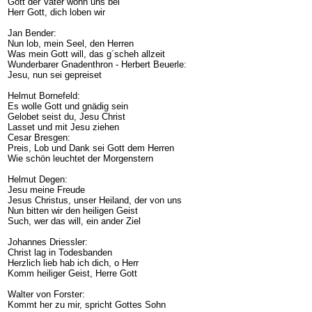
Gott der Vater wohn uns bei
Herr Gott, dich loben wir
Jan Bender:
Nun lob, mein Seel, den Herren
Was mein Gott will, das g´scheh allzeit
Wunderbarer Gnadenthron - Herbert Beuerle:
Jesu, nun sei gepreiset
Helmut Bornefeld:
Es wolle Gott und gnädig sein
Gelobet seist du, Jesu Christ
Lasset und mit Jesu ziehen
Cesar Bresgen:
Preis, Lob und Dank sei Gott dem Herren
Wie schön leuchtet der Morgenstern
Helmut Degen:
Jesu meine Freude
Jesus Christus, unser Heiland, der von uns
Nun bitten wir den heiligen Geist
Such, wer das will, ein ander Ziel
Johannes Driessler:
Christ lag in Todesbanden
Herzlich lieb hab ich dich, o Herr
Komm heiliger Geist, Herre Gott
Walter von Forster:
Kommt her zu mir, spricht Gottes Sohn