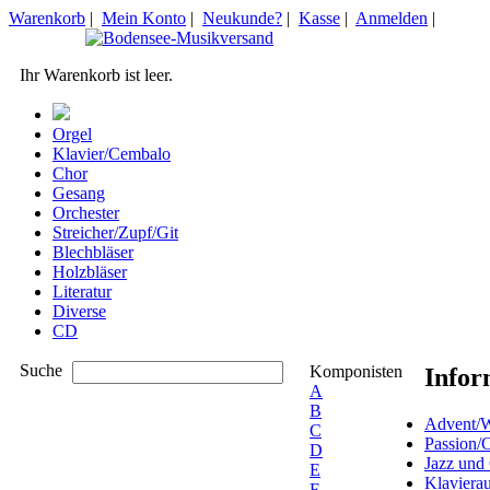
Warenkorb
|
Mein Konto
|
Neukunde?
|
Kasse
|
Anmelden
|
Ihr Warenkorb ist leer.
Orgel
Klavier/Cembalo
Chor
Gesang
Orchester
Streicher/Zupf/Git
Blechbläser
Holzbläser
Literatur
Diverse
CD
Suche
Komponisten
Infor
A
B
Advent/W
C
Passion/
D
Jazz und
E
Klaviera
F