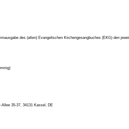
Stammausgabe des (alten) Evangelischen Kirchengesangbuches (EKG) den jew
timmig)
z-Allee 35-37, 34131 Kassel, DE