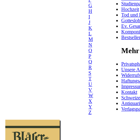
Studienpa
G
Hochzeit
H
Tod und 
I
Gotteslo
J
Ev. Gesa
K
Komponis
L
Bestselle
M
N
Mehr 
O
P
Q
Privatsph
R
Unsere 
S
Widerrufs
T
Haftungs
U
Impress
V
Kontakt
W
Schweiz
X
Antiquar
Y
Verlagspa
Z