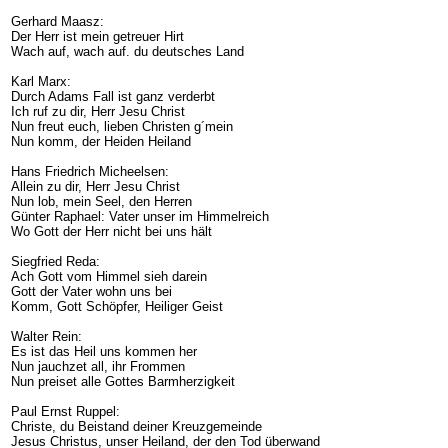
Gerhard Maasz:
Der Herr ist mein getreuer Hirt
Wach auf, wach auf. du deutsches Land
Karl Marx:
Durch Adams Fall ist ganz verderbt
Ich ruf zu dir, Herr Jesu Christ
Nun freut euch, lieben Christen g´mein
Nun komm, der Heiden Heiland
Hans Friedrich Micheelsen:
Allein zu dir, Herr Jesu Christ
Nun lob, mein Seel, den Herren
Günter Raphael: Vater unser im Himmelreich
Wo Gott der Herr nicht bei uns hält
Siegfried Reda:
Ach Gott vom Himmel sieh darein
Gott der Vater wohn uns bei
Komm, Gott Schöpfer, Heiliger Geist
Walter Rein:
Es ist das Heil uns kommen her
Nun jauchzet all, ihr Frommen
Nun preiset alle Gottes Barmherzigkeit
Paul Ernst Ruppel:
Christe, du Beistand deiner Kreuzgemeinde
Jesus Christus, unser Heiland, der den Tod überwand