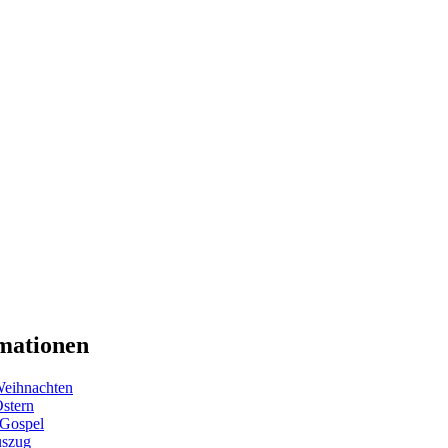
mationen
eihnachten
Ostern
 Gospel
uszug