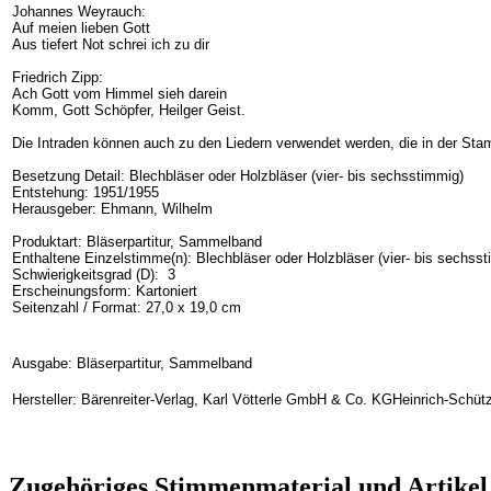
Johannes Weyrauch:
Auf meien lieben Gott
Aus tiefert Not schrei ich zu dir
Friedrich Zipp:
Ach Gott vom Himmel sieh darein
Komm, Gott Schöpfer, Heilger Geist.
Die Intraden können auch zu den Liedern verwendet werden, die in der 
Besetzung Detail:
Blechbläser oder Holzbläser (vier- bis sechsstimmig)
Entstehung:
1951/1955
Herausgeber:
Ehmann, Wilhelm
Produktart: Bläserpartitur, Sammelband
Enthaltene Einzelstimme(n): Blechbläser oder Holzbläser (vier- bis sechss
Schwierigkeitsgrad (D): 3
Erscheinungsform: Kartoniert
Seitenzahl / Format: 27,0 x 19,0 cm
Ausgabe: Bläserpartitur, Sammelband
Hersteller: Bärenreiter-Verlag, Karl Vötterle GmbH & Co. KGHeinrich-Schüt
Zugehöriges Stimmenmaterial und Artikel