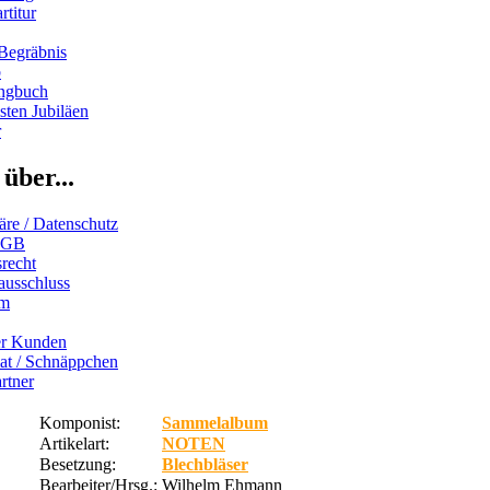
rtitur
Begräbnis
b
ngbuch
ten Jubiläen
r
über...
äre / Datenschutz
AGB
recht
ausschluss
um
er Kunden
iat / Schnäppchen
rtner
Komponist:
Sammelalbum
Artikelart:
NOTEN
Besetzung:
Blechbläser
Bearbeiter/Hrsg.:
Wilhelm Ehmann