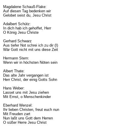
Magdalene Schauß-Flake:
Auf diesen Tag bedenken wir
Gelobet seist du, Jesu Christ
Adalbert Schütz:
In dich hab ich gehoffet, Herr
O König Jesu Christe
Gerhard Schwarz
Aus tiefer Not schrei ich zu dir (I)
Wär Gott nicht mit uns diese Zeit
Hermann Stern:
Wenn wir in höchsten Nöten sein
Albert Thate:
Das alte Jahr vergangen ist
Herr Christ, der einig Gotts Sohn
Hans Weber:
Lasset uns mit Jesu ziehen
Mit Ernst, o Menschenkinder
Eberhard Wenzel:
Ihr lieben Christen, freut euch nun
Mit Freuden zart
Nun laßt uns Gott dem Herren
O süßer Herre Jesu Christ