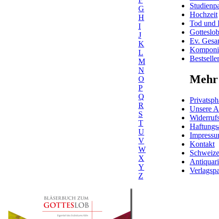
Studienpa
G
Hochzeit
H
Tod und 
I
Gotteslo
J
Ev. Gesa
K
Komponis
L
Bestselle
M
N
Mehr 
O
P
Q
Privatsph
R
Unsere 
S
Widerrufs
T
Haftungs
U
Impress
V
Kontakt
W
Schweiz
X
Antiquar
Y
Verlagspa
Z