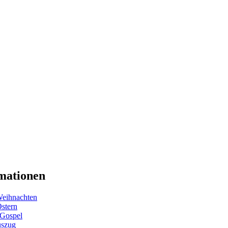
mationen
eihnachten
Ostern
 Gospel
uszug