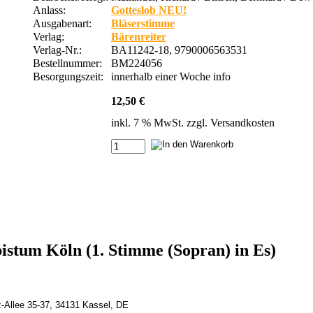
Anlass:
Gotteslob NEU!
Ausgabenart:
Bläserstimme
Verlag:
Bärenreiter
Verlag-Nr.:
BA11242-18, 9790006563531
Bestellnummer:
BM224056
Besorgungszeit:
innerhalb einer Woche
info
12,50 €
inkl. 7 % MwSt. zzgl.
Versandkosten
bistum Köln (1. Stimme (Sopran) in Es)
z-Allee 35-37, 34131 Kassel, DE