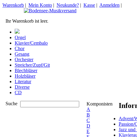
Warenkorb
|
Mein Konto
|
Neukunde?
|
Kasse
|
Anmelden
|
Ihr Warenkorb ist leer.
Orgel
Klavier/Cembalo
Chor
Gesang
Orchester
Streicher/Zupf/Git
Blechbläser
Holzbläser
Literatur
Diverse
CD
Suche
Komponisten
Infor
A
B
Advent/W
C
Passion/
D
Jazz und
E
Klaviera
F