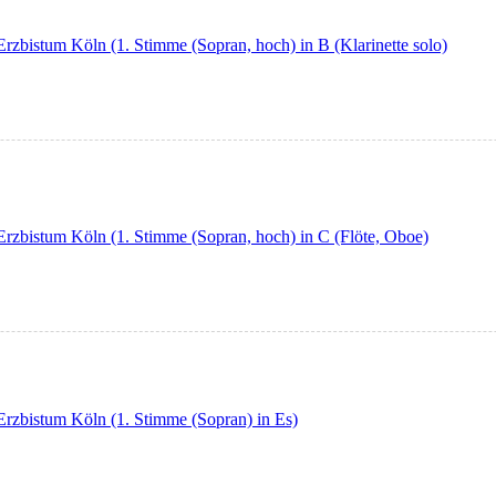
Erzbistum Köln (1. Stimme (Sopran, hoch) in B (Klarinette solo)
Erzbistum Köln (1. Stimme (Sopran, hoch) in C (Flöte, Oboe)
Erzbistum Köln (1. Stimme (Sopran) in Es)