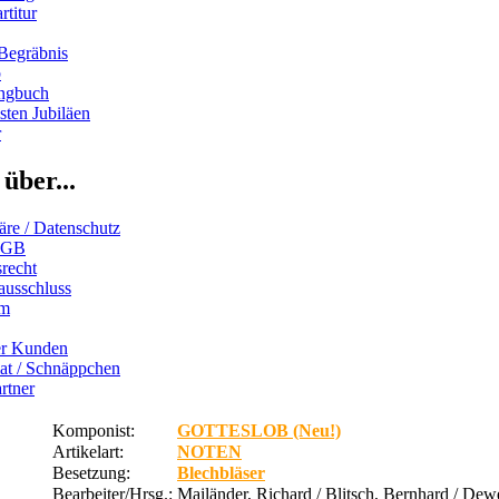
rtitur
Begräbnis
b
ngbuch
ten Jubiläen
r
über...
äre / Datenschutz
AGB
recht
ausschluss
um
er Kunden
iat / Schnäppchen
rtner
Komponist:
GOTTESLOB (Neu!)
Artikelart:
NOTEN
Besetzung:
Blechbläser
Bearbeiter/Hrsg.:
Mailänder, Richard / Blitsch, Bernhard / Dew