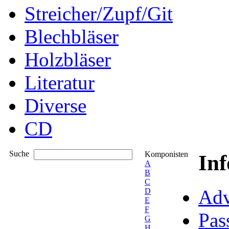
Streicher/Zupf/Git
Blechbläser
Holzbläser
Literatur
Diverse
CD
Suche
Komponisten
In
A
B
C
Adv
D
E
F
Pas
G
H