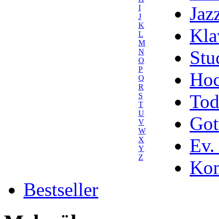
Jaz
I
J
K
Kla
L
M
Stu
N
O
P
Hoc
Q
R
Tod
S
T
U
Got
V
W
Ev.
X
Y
Z
Kom
Bestseller