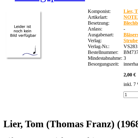
Komponist:
Lier, 
Artikelart:
NOTE
Besetzung:
Blechb
Anlass:
-
Ausgabenart:
Bläser
Verlag:
Strube
Verlag-Nr.:
VS283
Bestellnummer:
BM737
Mindestabnahme:
3
Besorgungszeit:
innerh
2,00 €
inkl. 
Lier, Tom (Thomas Franz)
(196