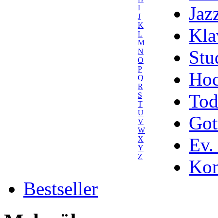
Jaz
I
J
K
Kla
L
M
Stu
N
O
P
Hoc
Q
R
Tod
S
T
U
Got
V
W
Ev.
X
Y
Z
Kom
Bestseller