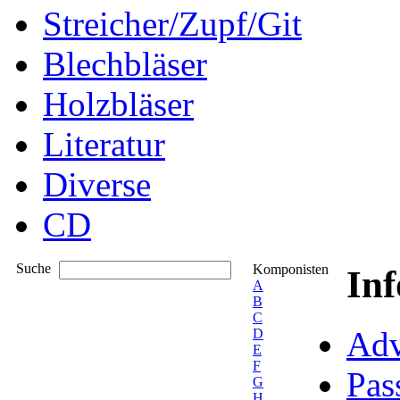
Streicher/Zupf/Git
Blechbläser
Holzbläser
Literatur
Diverse
CD
Suche
Komponisten
In
A
B
C
Adv
D
E
F
Pas
G
H