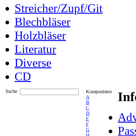
Streicher/Zupf/Git
Blechbläser
Holzbläser
Literatur
Diverse
CD
Suche
Komponisten
In
A
B
C
Adv
D
E
F
Pas
G
H