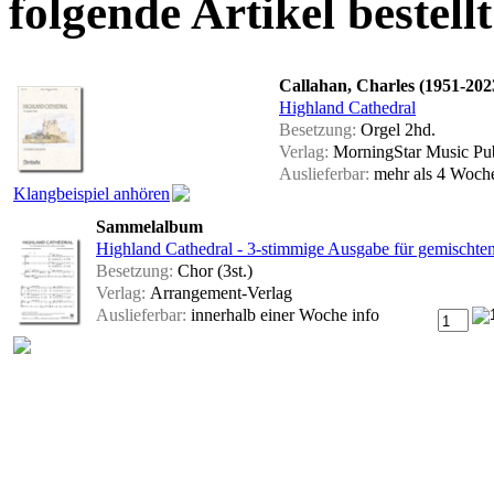
folgende Artikel bestellt
Callahan, Charles (1951-202
Highland Cathedral
Besetzung:
Orgel 2hd.
Verlag:
MorningStar Music Pub
Auslieferbar:
mehr als 4 Woc
Klangbeispiel anhören
Sammelalbum
Highland Cathedral - 3-stimmige Ausgabe für gemischten
Besetzung:
Chor (3st.)
Verlag:
Arrangement-Verlag
Auslieferbar:
innerhalb einer Woche
info