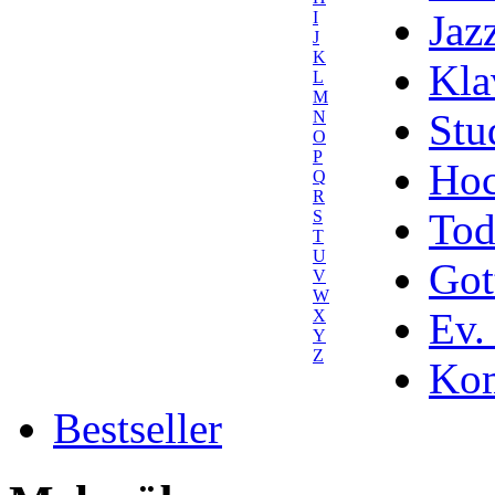
Jaz
I
J
K
Kla
L
M
Stu
N
O
P
Hoc
Q
R
Tod
S
T
U
Got
V
W
Ev.
X
Y
Z
Kom
Bestseller