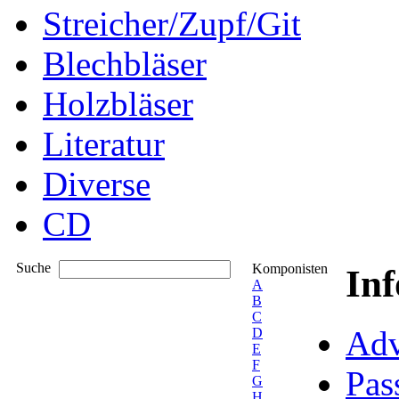
Streicher/Zupf/Git
Blechbläser
Holzbläser
Literatur
Diverse
CD
Suche
Komponisten
In
A
B
C
Adv
D
E
F
Pas
G
H