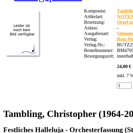
Komponist:
Tamblin
Artikelart:
NOTE
Besetzung:
Orgel u
Anlass:
-
Ausgabenart:
Stimme
Verlag:
Butz Mu
Verlag-Nr.:
BUTZ2
Bestellnummer:
BM470
Besorgungszeit:
innerha
24,00 €
inkl. 7
Tambling, Christopher
(1964-20
Festliches Halleluja - Orchesterfassung (