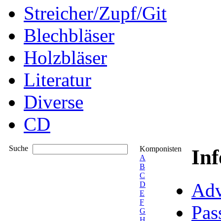
Streicher/Zupf/Git
Blechbläser
Holzbläser
Literatur
Diverse
CD
Suche
Komponisten
In
A
B
C
Adv
D
E
F
Pas
G
H