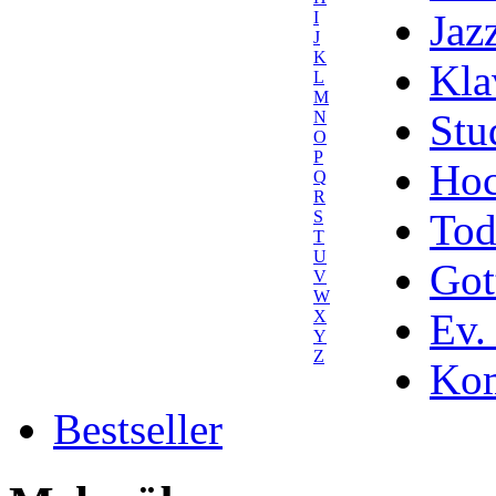
Jaz
I
J
K
Kla
L
M
Stu
N
O
P
Hoc
Q
R
Tod
S
T
U
Got
V
W
Ev.
X
Y
Z
Kom
Bestseller