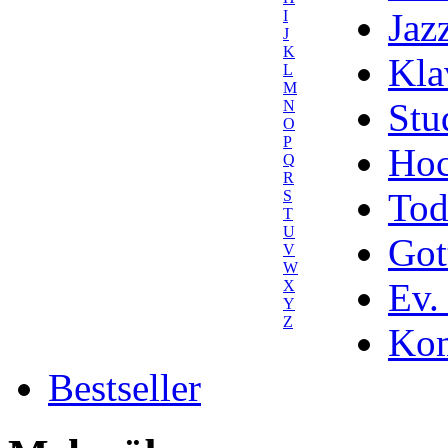
Jaz
I
J
K
Kla
L
M
Stu
N
O
P
Hoc
Q
R
Tod
S
T
U
Got
V
W
Ev.
X
Y
Z
Kom
Bestseller