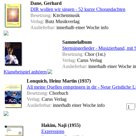
Dane, Gerhard
DIR wollen wir singen - 52 kurze Chorandachten
Besetzung:
Kirchenmusik
Verlag:
Butz Musikverlag
Auslieferbar:
innerhalb einer Woche
info
Sammelalbum
Sternsingerlieder - Musizierband, mit
Besetzung:
Chor (1st.)
Verlag:
Carus Verlag
Auslieferbar:
innerhalb einer Woche
i
Klangbeispiel anhören
Lonquich, Heinz Martin (1937)
All meine Quellen entspringen in dir - Neue Geistliche 
Besetzung:
Chorbuch
Verlag:
Carus Verlag
Auslieferbar:
innerhalb einer Woche
info
Hakim, Naji (1955)
Expressions