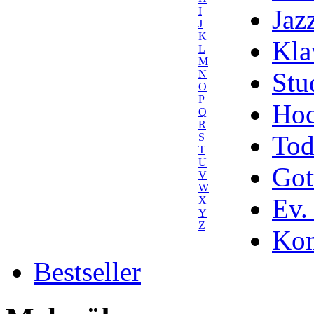
Jaz
I
J
K
Kla
L
M
Stu
N
O
P
Hoc
Q
R
Tod
S
T
U
Got
V
W
Ev.
X
Y
Z
Kom
Bestseller