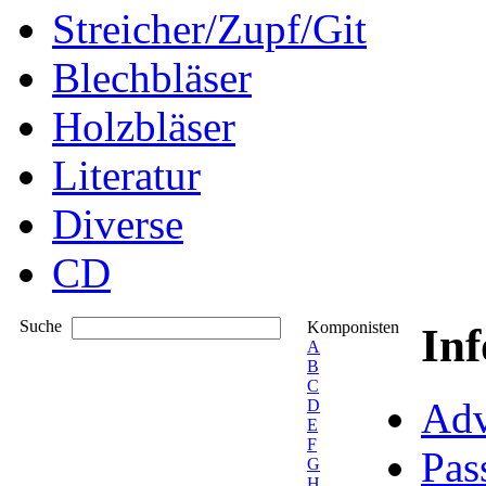
Streicher/Zupf/Git
Blechbläser
Holzbläser
Literatur
Diverse
CD
Suche
Komponisten
In
A
B
C
Adv
D
E
F
Pas
G
H