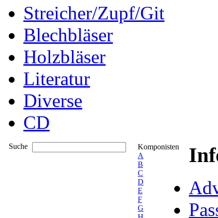
Streicher/Zupf/Git
Blechbläser
Holzbläser
Literatur
Diverse
CD
Suche
Komponisten
In
A
B
C
Adv
D
E
F
Pas
G
H