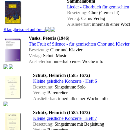
Sammelalbum
Lieder - Chorbuch für gemischten
Besetzung:
Chor (Gemischt)
Verlag:
Carus Verlag
Auslieferbar:
innerhalb einer Wo
Klangbeispiel anhören
Vasks, Péteris (1946)
The Fruit of Silence - für gemischten Chor und Klavier
Besetzung:
Chor und Klavier
Verlag:
Schott Music
Auslieferbar:
innerhalb einer Woche
info
Schütz, Heinrich (1585-1672)
Kleine geistliche Konzerte - Heft 6
Besetzung:
Singstimme Solo
Verlag:
Bärenreiter
Auslieferbar:
innerhalb einer Woche
info
Schütz, Heinrich (1585-1672)
Kleine geistliche Konzerte - Heft 7
Besetzung:
Singstimme mit Begleitung
Verlag:
Bärenreiter