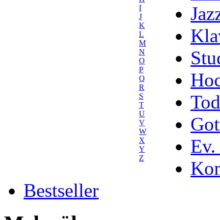
Jaz
I
J
K
Kla
L
M
Stu
N
O
P
Hoc
Q
R
Tod
S
T
U
Got
V
W
Ev.
X
Y
Z
Kom
Bestseller