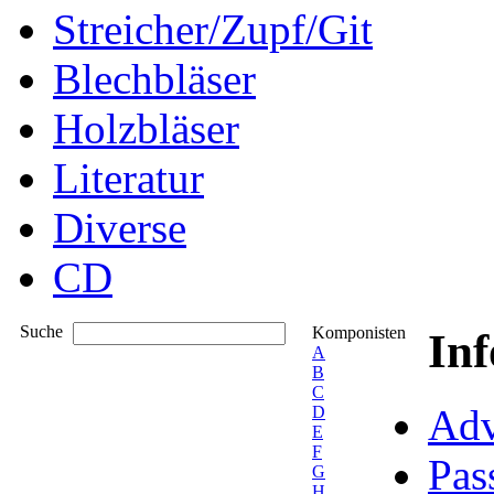
Streicher/Zupf/Git
Blechbläser
Holzbläser
Literatur
Diverse
CD
Suche
Komponisten
In
A
B
C
Adv
D
E
F
Pas
G
H