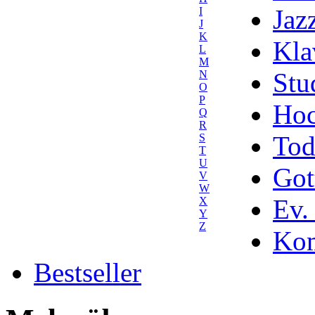
Jaz
I
J
K
Kla
L
M
Stu
N
O
P
Hoc
Q
R
Tod
S
T
U
Got
V
W
Ev.
X
Y
Z
Kom
Bestseller