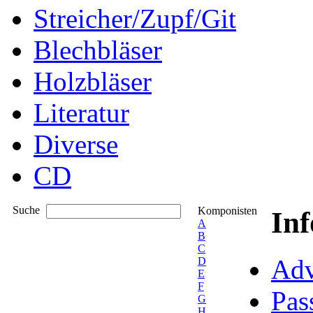
Streicher/Zupf/Git
Blechbläser
Holzbläser
Literatur
Diverse
CD
Suche
Komponisten
In
A
B
C
Adv
D
E
F
Pas
G
H