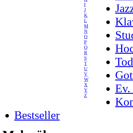
Jaz
I
J
K
Kla
L
M
Stu
N
O
P
Hoc
Q
R
Tod
S
T
U
Got
V
W
Ev.
X
Y
Z
Kom
Bestseller