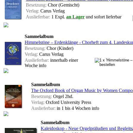
Besetzung:
Chor (Gemischt)
Verlag:
Carus Verlag
Auslieferbar:
1 Expl.
an Lager
und sofort lieferbar
Sammelalbum
Himmelstöne – Erdenklänge - Chorheft zum 4. Landes
Besetzung:
Chor (Kinder)
Verlag:
Carus Verlag
Auslieferbar:
innerhalb einer
Woche
info
Sammelalbum
The Oxford Book of Organ Music by Women Compo
Besetzung:
Orgel 2hd.
Verlag:
Oxford University Press
Auslieferbar:
in 1 bis 4 Wochen
info
Sammelalbum
Kaleidoskop - Neue Orgelpräludien und Begleits