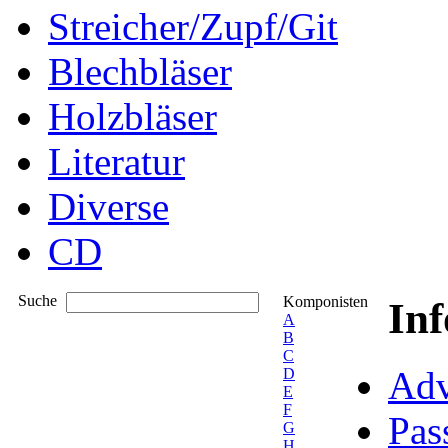
Streicher/Zupf/Git
Blechbläser
Holzbläser
Literatur
Diverse
CD
Suche
Komponisten
In
A
B
C
Adv
D
E
F
Pas
G
H