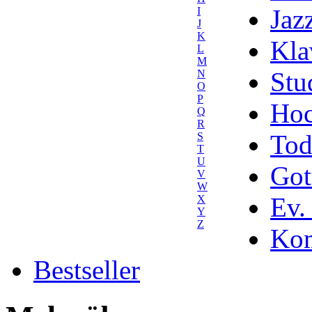
Jaz
I
J
K
Kla
L
M
Stu
N
O
P
Hoc
Q
R
Tod
S
T
U
Got
V
W
Ev.
X
Y
Z
Kom
Bestseller