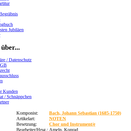
rtitur
Begräbnis
b
ngbuch
ten Jubiläen
r
über...
äre / Datenschutz
AGB
recht
ausschluss
um
er Kunden
iat / Schnäppchen
rtner
Komponist:
Bach, Johann Sebastian (1685-1750)
Artikelart:
NOTEN
Besetzung:
Chor und Instrument/e
Bearbeiter/Hrsg.:
Ameln, Konrad