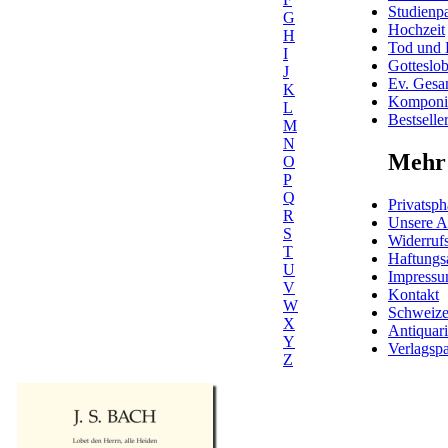
Studienpa
G
Hochzeit
H
Tod und 
I
Gotteslo
J
Ev. Gesa
K
Komponis
L
Bestselle
M
N
Mehr 
O
P
Q
Privatsph
R
Unsere 
S
Widerrufs
T
Haftungs
U
Impress
V
Kontakt
W
Schweiz
X
Antiquar
Y
Verlagspa
Z