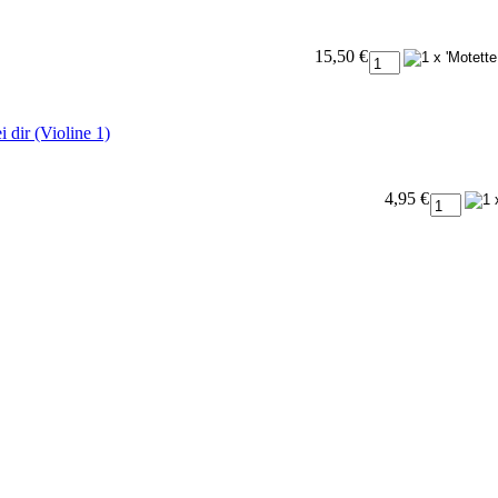
15,50 €
 dir (Violine 1)
4,95 €