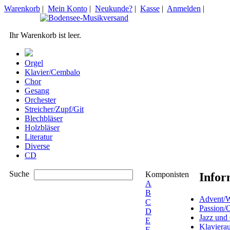
Warenkorb
|
Mein Konto
|
Neukunde?
|
Kasse
|
Anmelden
|
Ihr Warenkorb ist leer.
Orgel
Klavier/Cembalo
Chor
Gesang
Orchester
Streicher/Zupf/Git
Blechbläser
Holzbläser
Literatur
Diverse
CD
Suche
Komponisten
Infor
A
B
Advent/W
C
Passion/
D
Jazz und
E
Klaviera
F