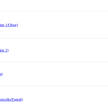
ine 1/Oboe)
ine 2)
a)
oncello/Fagott)