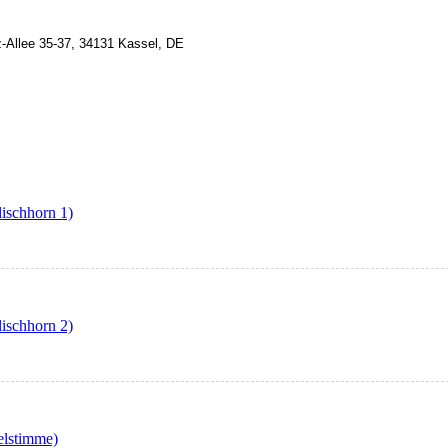
z-Allee 35-37, 34131 Kassel, DE
ischhorn 1)
ischhorn 2)
elstimme)