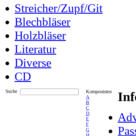
Streicher/Zupf/Git
Blechbläser
Holzbläser
Literatur
Diverse
CD
Suche
Komponisten
In
A
B
C
Adv
D
E
F
Pas
G
H