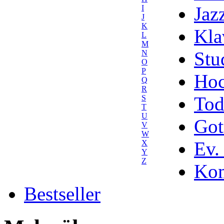
Jaz
I
J
K
Kla
L
M
Stu
N
O
P
Hoc
Q
R
Tod
S
T
U
Got
V
W
Ev.
X
Y
Z
Kom
Bestseller