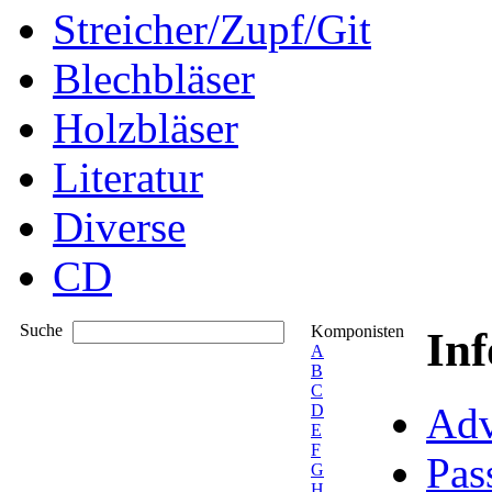
Streicher/Zupf/Git
Blechbläser
Holzbläser
Literatur
Diverse
CD
Suche
Komponisten
In
A
B
C
Adv
D
E
F
Pas
G
H