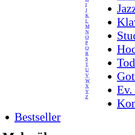
Jaz
I
J
K
Kla
L
M
Stu
N
O
P
Hoc
Q
R
Tod
S
T
U
Got
V
W
Ev.
X
Y
Z
Kom
Bestseller