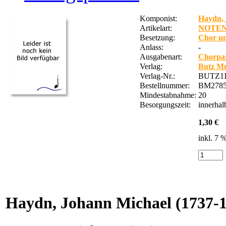
Komponist:
Haydn, 
Artikelart:
NOTE
Besetzung:
Chor un
Anlass:
-
Ausgabenart:
Chorpar
Verlag:
Butz Mu
Verlag-Nr.:
BUTZ1
Bestellnummer:
BM2785
Mindestabnahme:
20
Besorgungszeit:
innerha
1,30 €
inkl. 7 
Haydn, Johann Michael
(1737-1