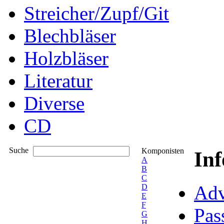
Streicher/Zupf/Git
Blechbläser
Holzbläser
Literatur
Diverse
CD
Suche
Komponisten
In
A
B
C
Adv
D
E
F
Pas
G
H