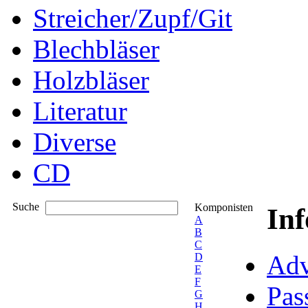
Streicher/Zupf/Git
Blechbläser
Holzbläser
Literatur
Diverse
CD
Suche
Komponisten
In
A
B
C
Adv
D
E
F
Pas
G
H