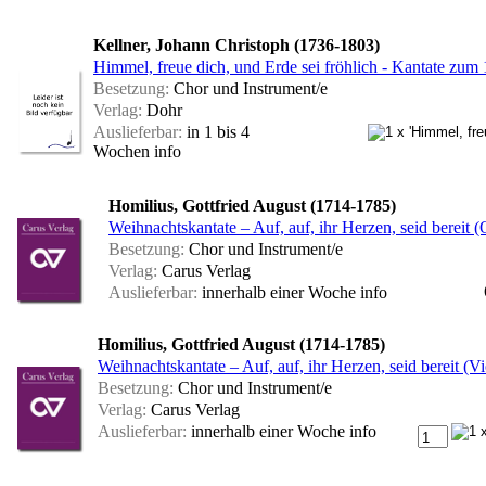
Kellner, Johann Christoph (1736-1803)
Himmel, freue dich, und Erde sei fröhlich - Kantate zu
Besetzung:
Chor und Instrument/e
Verlag:
Dohr
Auslieferbar:
in 1 bis 4
Wochen
info
Homilius, Gottfried August (1714-1785)
Weihnachtskantate – Auf, auf, ihr Herzen, seid bereit (
Besetzung:
Chor und Instrument/e
Verlag:
Carus Verlag
Auslieferbar:
innerhalb einer Woche
info
Homilius, Gottfried August (1714-1785)
Weihnachtskantate – Auf, auf, ihr Herzen, seid bereit (V
Besetzung:
Chor und Instrument/e
Verlag:
Carus Verlag
Auslieferbar:
innerhalb einer Woche
info