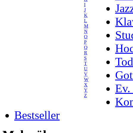
Jaz
I
J
K
Kla
L
M
Stu
N
O
P
Hoc
Q
R
Tod
S
T
U
Got
V
W
Ev.
X
Y
Z
Kom
Bestseller