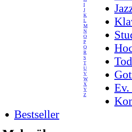
Jaz
I
J
K
Kla
L
M
Stu
N
O
P
Hoc
Q
R
Tod
S
T
U
Got
V
W
Ev.
X
Y
Z
Kom
Bestseller