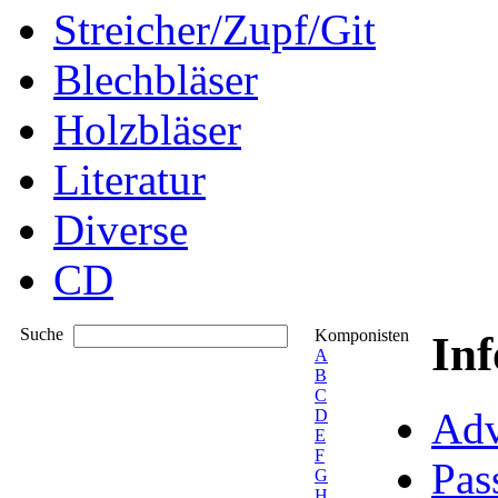
Streicher/Zupf/Git
Blechbläser
Holzbläser
Literatur
Diverse
CD
Suche
Komponisten
In
A
B
C
Adv
D
E
F
Pas
G
H