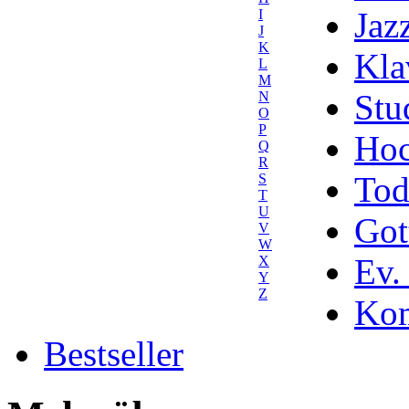
Jaz
I
J
K
Kla
L
M
Stu
N
O
P
Hoc
Q
R
Tod
S
T
U
Got
V
W
Ev.
X
Y
Z
Kom
Bestseller