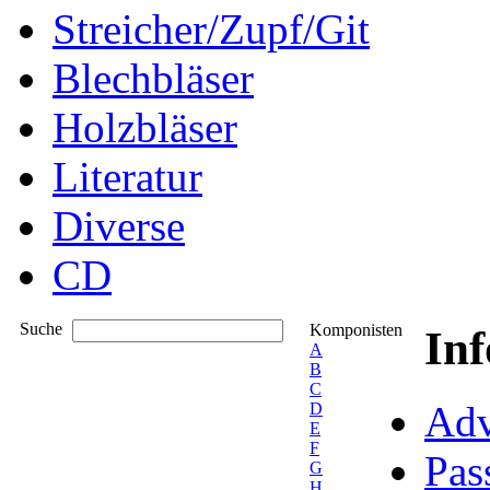
Streicher/Zupf/Git
Blechbläser
Holzbläser
Literatur
Diverse
CD
Suche
Komponisten
In
A
B
C
Adv
D
E
F
Pas
G
H