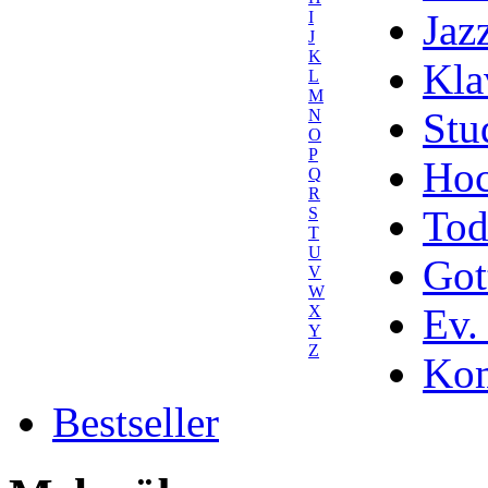
Jaz
I
J
K
Kla
L
M
Stu
N
O
P
Hoc
Q
R
Tod
S
T
U
Got
V
W
Ev.
X
Y
Z
Kom
Bestseller