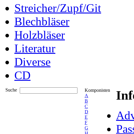
Streicher/Zupf/Git
Blechbläser
Holzbläser
Literatur
Diverse
CD
Suche
Komponisten
In
A
B
C
Adv
D
E
F
Pas
G
H