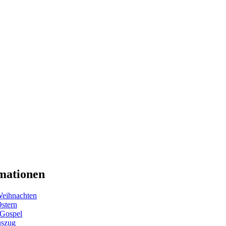
mationen
eihnachten
Ostern
 Gospel
uszug