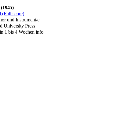
 (1945)
 (Full score)
or und Instrument/e
 University Press
in 1 bis 4 Wochen
info