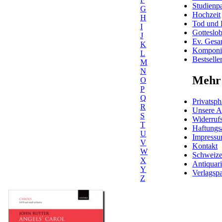
Studienpa
G
Hochzeit
H
Tod und 
I
Gotteslo
J
Ev. Gesa
K
Komponis
L
Bestselle
M
N
Mehr 
O
P
Q
Privatsph
R
Unsere 
S
Widerrufs
T
Haftungs
U
Impress
V
Kontakt
W
Schweiz
X
Antiquar
Y
Verlagspa
Z