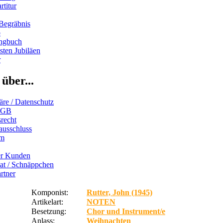
rtitur
Begräbnis
b
ngbuch
ten Jubiläen
r
über...
äre / Datenschutz
AGB
recht
ausschluss
um
er Kunden
iat / Schnäppchen
rtner
Komponist:
Rutter, John (1945)
Artikelart:
NOTEN
Besetzung:
Chor und Instrument/e
Anlass:
Weihnachten