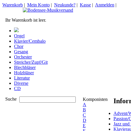
Warenkorb
|
Mein Konto
|
Neukunde?
|
Kasse
|
Anmelden
|
Ihr Warenkorb ist leer.
Orgel
Klavier/Cembalo
Chor
Gesang
Orchester
Streicher/Zupf/Git
Blechbläser
Holzbläser
Literatur
Diverse
CD
Suche
Komponisten
Infor
A
B
Advent/W
C
Passion/
D
Jazz und
E
Klaviera
F