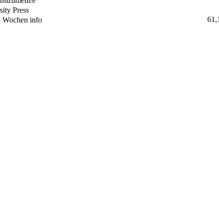
nstrument/e
ity Press
61,
 4 Wochen
info