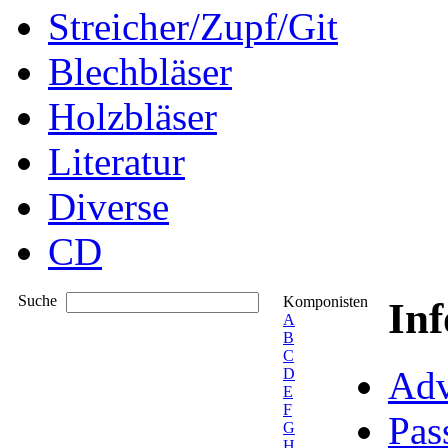
Streicher/Zupf/Git
Blechbläser
Holzbläser
Literatur
Diverse
CD
Suche
Komponisten
In
A
B
C
Adv
D
E
F
Pas
G
H