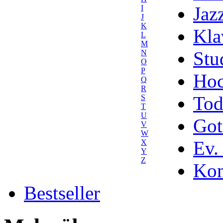
Jaz
I
J
K
Kla
L
M
Stu
N
O
P
Hoc
Q
R
Tod
S
T
U
Got
V
W
Ev.
X
Y
Z
Kom
Bestseller