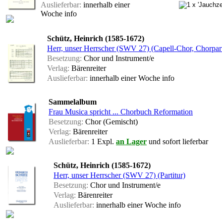
Auslieferbar:
innerhalb einer
Woche
info
Schütz, Heinrich (1585-1672)
Herr, unser Herrscher (SWV 27) (Capell-Chor, Chorpart
Besetzung:
Chor und Instrument/e
Verlag:
Bärenreiter
Auslieferbar:
innerhalb einer Woche
info
Sammelalbum
Frau Musica spricht ... Chorbuch Reformation
Besetzung:
Chor (Gemischt)
Verlag:
Bärenreiter
Auslieferbar:
1 Expl.
an Lager
und sofort lieferbar
Schütz, Heinrich (1585-1672)
Herr, unser Herrscher (SWV 27) (Partitur)
Besetzung:
Chor und Instrument/e
Verlag:
Bärenreiter
Auslieferbar:
innerhalb einer Woche
info