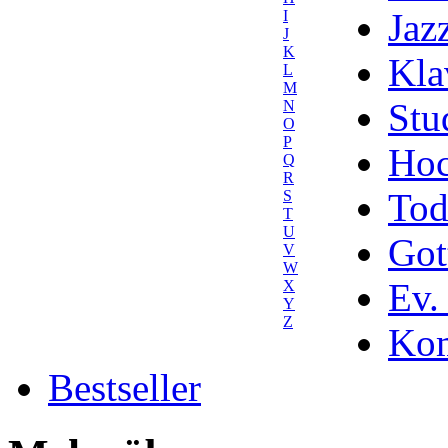
Jaz
I
J
K
Kla
L
M
Stu
N
O
P
Hoc
Q
R
Tod
S
T
U
Got
V
W
Ev.
X
Y
Z
Kom
Bestseller