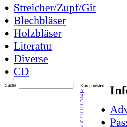
Streicher/Zupf/Git
Blechbläser
Holzbläser
Literatur
Diverse
CD
Suche
Komponisten
In
A
B
C
Adv
D
E
F
Pas
G
H