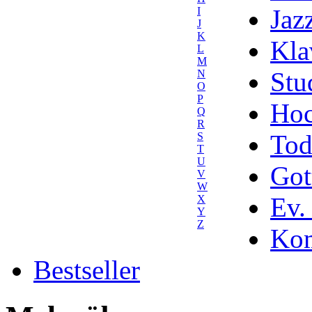
Jaz
I
J
K
Kla
L
M
Stu
N
O
P
Hoc
Q
R
Tod
S
T
U
Got
V
W
Ev.
X
Y
Z
Kom
Bestseller