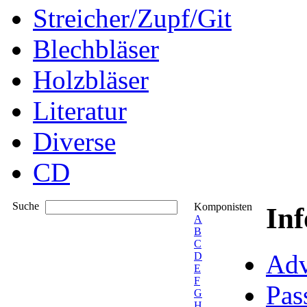
Streicher/Zupf/Git
Blechbläser
Holzbläser
Literatur
Diverse
CD
Suche
Komponisten
In
A
B
C
Adv
D
E
F
Pas
G
H