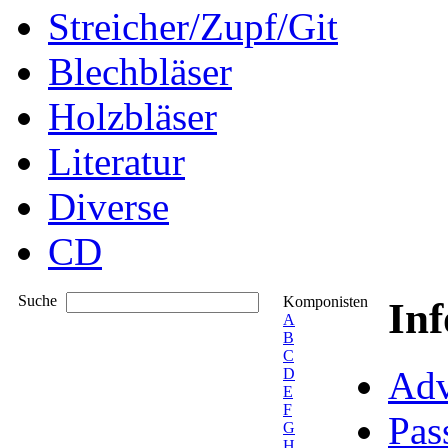
Streicher/Zupf/Git
Blechbläser
Holzbläser
Literatur
Diverse
CD
Suche
Komponisten
In
A
B
C
Adv
D
E
F
Pas
G
H