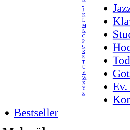
Jaz
I
J
K
Kla
L
M
Stu
N
O
P
Hoc
Q
R
Tod
S
T
U
Got
V
W
Ev.
X
Y
Z
Kom
Bestseller