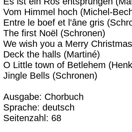
Es ist ein Ros entsprungen (Mar
Vom Himmel hoch (Michel-Bech
Entre le boef et l'âne gris (Sch
The first Noël (Schronen)
We wish you a Merry Christmas
Deck the halls (Martiné)
O Little town of Betlehem (Hen
Jingle Bells (Schronen)
Aus­ga­be: Chorbuch
Spra­che: deutsch
Seitenzahl: 68