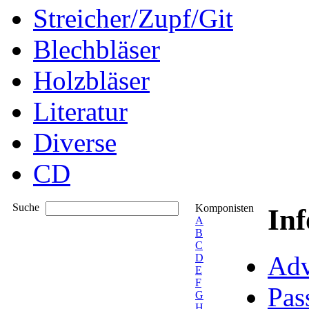
Streicher/Zupf/Git
Blechbläser
Holzbläser
Literatur
Diverse
CD
Suche
Komponisten
In
A
B
C
Adv
D
E
F
Pas
G
H