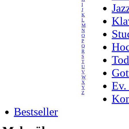
Jaz
I
J
K
Kla
L
M
Stu
N
O
P
Hoc
Q
R
Tod
S
T
U
Got
V
W
Ev.
X
Y
Z
Kom
Bestseller