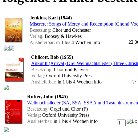
Jenkins, Karl (1944)
Miserere: Songs of Mercy and Redemption (Choral Voc
Besetzung:
Chor und Orchester
Verlag:
Boosey & Hawkes
22,0
Auslieferbar:
in 1 bis 4 Wochen
info
Chilcott, Bob (1955)
Ankunft (Arrival) Drei Weihnachtslieder (Three Christ
Besetzung:
Chor und Klavier
Verlag:
Oxford University Press
12,7
Auslieferbar:
in 1 bis 4 Wochen
info
Rutter, John (1945)
Weihnachtslieder (SA, SSA, SSAA und Tasteninstrument)
Besetzung:
Orgel und Chor (F)
Verlag:
Oxford University Press
Auslieferbar:
in 1 bis 4 Wochen
info