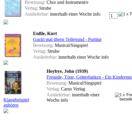
Besetzung:
Chor und Instrument/e
Verlag:
Strube
Auslieferbar:
innerhalb einer Woche
info
Enßle, Kurt
Guckt mal übern Tellerrand - Partitur
Besetzung:
Musical/Singspiel
Verlag:
Strube
Auslieferbar:
innerhalb einer Woche
info
Hoybye, John (1939)
Freunde, Töne, Götterfunken - Ein Kindermus
Besetzung:
Musical/Singspiel
Verlag:
Carus Verlag
Auslieferbar:
innerhalb einer
Klangbeispiel
Woche
info
anhören