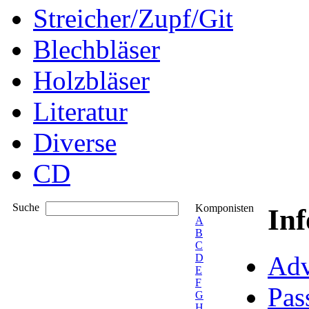
Streicher/Zupf/Git
Blechbläser
Holzbläser
Literatur
Diverse
CD
Suche
Komponisten
In
A
B
C
Adv
D
E
F
Pas
G
H