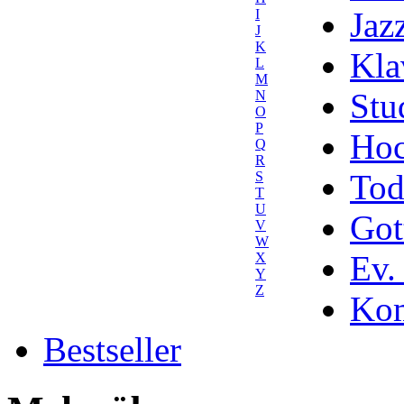
Jaz
I
J
K
Kla
L
M
Stu
N
O
P
Hoc
Q
R
Tod
S
T
U
Got
V
W
Ev.
X
Y
Z
Kom
Bestseller