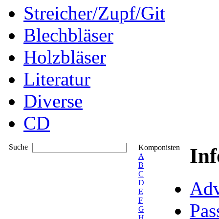
Streicher/Zupf/Git
Blechbläser
Holzbläser
Literatur
Diverse
CD
Suche
Komponisten
In
A
B
C
Adv
D
E
F
Pas
G
H