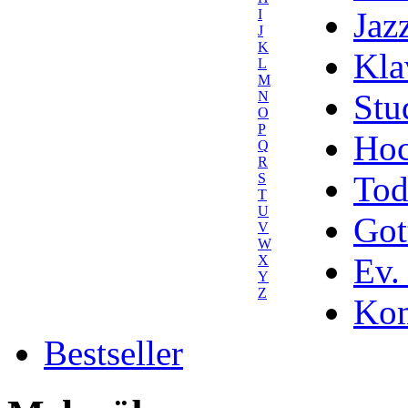
Jaz
I
J
K
Kla
L
M
Stu
N
O
P
Hoc
Q
R
Tod
S
T
U
Got
V
W
Ev.
X
Y
Z
Kom
Bestseller