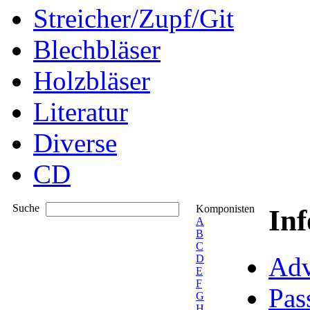
Streicher/Zupf/Git
Blechbläser
Holzbläser
Literatur
Diverse
CD
Suche
Komponisten
In
A
B
C
Adv
D
E
F
Pas
G
H