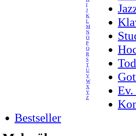
Jaz
I
J
K
Kla
L
M
Stu
N
O
P
Hoc
Q
R
Tod
S
T
U
Got
V
W
Ev.
X
Y
Z
Kom
Bestseller