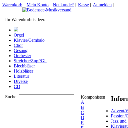
Warenkorb
|
Mein Konto
|
Neukunde?
|
Kasse
|
Anmelden
|
Ihr Warenkorb ist leer.
Orgel
Klavier/Cembalo
Chor
Gesang
Orchester
Streicher/Zupf/Git
Blechbläser
Holzbläser
Literatur
Diverse
CD
Suche
Komponisten
Infor
A
B
Advent/W
C
Passion/
D
Jazz und
E
Klaviera
F