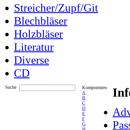
Streicher/Zupf/Git
Blechbläser
Holzbläser
Literatur
Diverse
CD
Suche
Komponisten
In
A
B
C
Adv
D
E
F
Pas
G
H