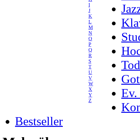
Jaz
I
J
K
Kla
L
M
Stu
N
O
P
Hoc
Q
R
Tod
S
T
U
Got
V
W
Ev.
X
Y
Z
Kom
Bestseller