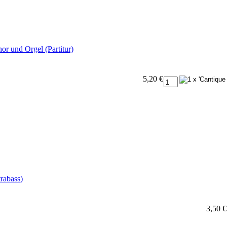
or und Orgel (Partitur)
5,20 €
rabass)
3,50 €