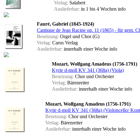
Verlag:
Salabert
Auslieferbar:
in 1 bis 4 Wochen
info
Fauré, Gabriel (1845-1924)
Cantique de Jean Racine op. 11 (1865) - für gem. Ch
Besetzung:
Orgel und Chor (G)
Verlag:
Carus Verlag
Auslieferbar:
innerhalb einer Woche
info
Mozart, Wolfgang Amadeus (1756-1791)
Kyrie d-moll KV 341 (368a) (Viola)
Besetzung:
Chor und Orchester
Verlag:
Bärenreiter
Auslieferbar:
innerhalb einer Woche
info
Mozart, Wolfgang Amadeus (1756-1791)
Kyrie d-moll KV 341 (368a) (Violoncello/ Kont
Besetzung:
Chor und Orchester
Verlag:
Bärenreiter
Auslieferbar:
innerhalb einer Woche
info