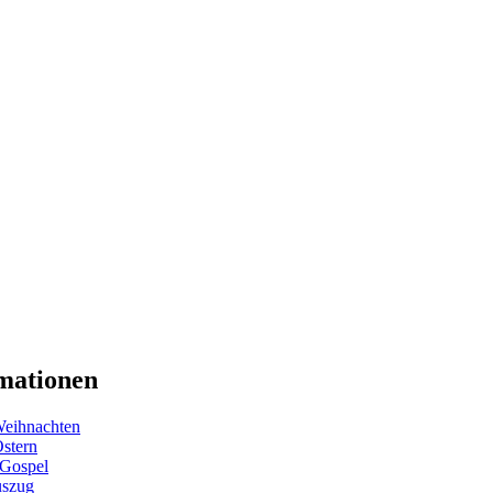
mationen
eihnachten
Ostern
 Gospel
uszug