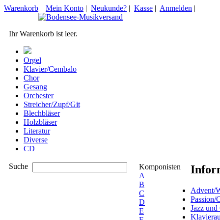
Warenkorb
|
Mein Konto
|
Neukunde?
|
Kasse
|
Anmelden
|
Ihr Warenkorb ist leer.
Orgel
Klavier/Cembalo
Chor
Gesang
Orchester
Streicher/Zupf/Git
Blechbläser
Holzbläser
Literatur
Diverse
CD
Suche
Komponisten
Infor
A
B
Advent/W
C
Passion/
D
Jazz und
E
Klaviera
F