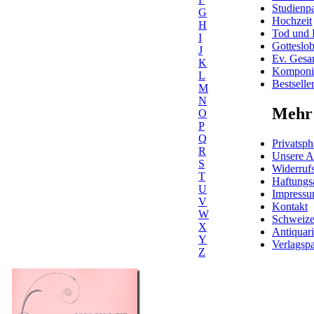
Studienpa
G
Hochzeit
H
Tod und 
I
Gotteslo
J
Ev. Gesa
K
Komponis
L
Bestselle
M
N
Mehr 
O
P
Q
Privatsph
R
Unsere 
S
Widerrufs
T
Haftungs
U
Impress
V
Kontakt
W
Schweiz
X
Antiquar
Y
Verlagspa
Z