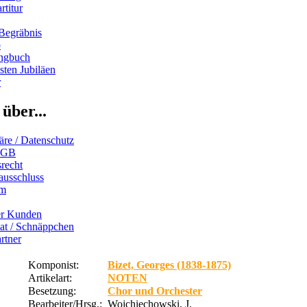
rtitur
Begräbnis
b
ngbuch
ten Jubiläen
r
über...
äre / Datenschutz
AGB
recht
ausschluss
um
er Kunden
iat / Schnäppchen
rtner
Komponist:
Bizet, Georges (1838-1875)
Artikelart:
NOTEN
Besetzung:
Chor und Orchester
Bearbeiter/Hrsg.:
Wojchiechowski, J.