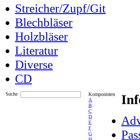
Streicher/Zupf/Git
Blechbläser
Holzbläser
Literatur
Diverse
CD
Suche
Komponisten
In
A
B
C
Adv
D
E
F
Pas
G
H