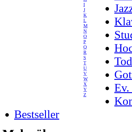
Jaz
I
J
K
Kla
L
M
Stu
N
O
P
Hoc
Q
R
Tod
S
T
U
Got
V
W
Ev.
X
Y
Z
Kom
Bestseller