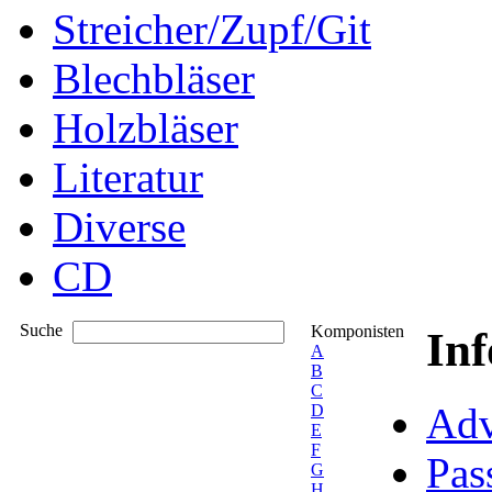
Streicher/Zupf/Git
Blechbläser
Holzbläser
Literatur
Diverse
CD
Suche
Komponisten
In
A
B
C
Adv
D
E
F
Pas
G
H