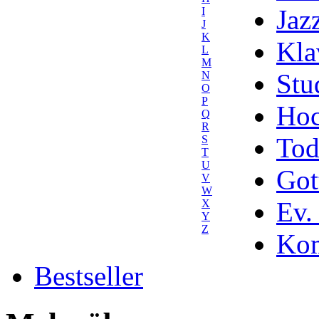
Jaz
I
J
K
Kla
L
M
Stu
N
O
P
Hoc
Q
R
Tod
S
T
U
Got
V
W
Ev.
X
Y
Z
Kom
Bestseller