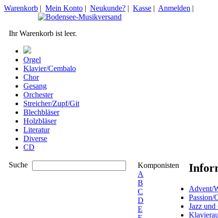
Warenkorb
|
Mein Konto
|
Neukunde?
|
Kasse
|
Anmelden
|
Ihr Warenkorb ist leer.
Orgel
Klavier/Cembalo
Chor
Gesang
Orchester
Streicher/Zupf/Git
Blechbläser
Holzbläser
Literatur
Diverse
CD
Suche
Komponisten
Infor
A
B
Advent/W
C
Passion/
D
Jazz und
E
Klaviera
F