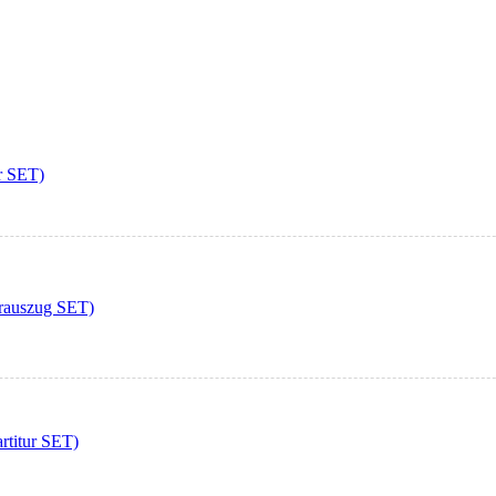
r SET)
rauszug SET)
titur SET)