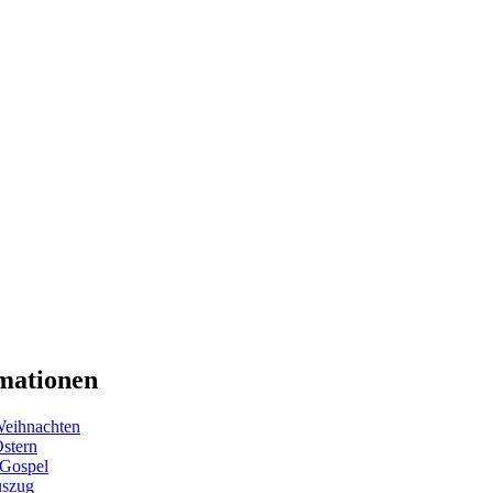
mationen
eihnachten
Ostern
 Gospel
uszug