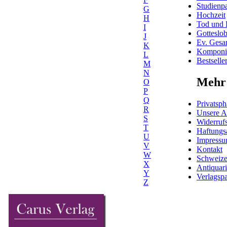
Studienpa
G
Hochzeit
H
Tod und 
I
Gotteslo
J
Ev. Gesa
K
Komponis
L
Bestselle
M
N
Mehr 
O
P
Q
Privatsph
R
Unsere 
S
Widerrufs
T
Haftungs
U
Impress
V
Kontakt
W
Schweiz
X
Antiquar
Y
Verlagspa
Z