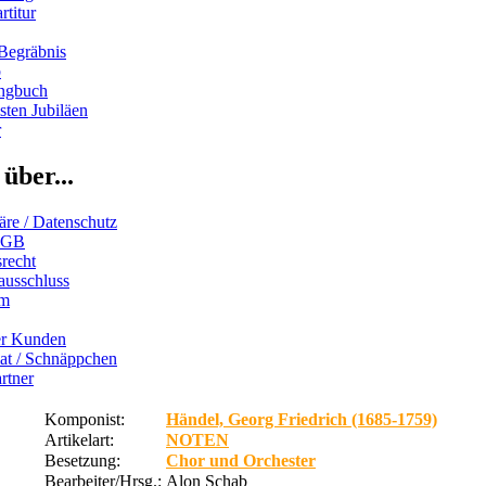
rtitur
Begräbnis
b
ngbuch
ten Jubiläen
r
über...
äre / Datenschutz
AGB
recht
ausschluss
um
er Kunden
iat / Schnäppchen
rtner
Komponist:
Händel, Georg Friedrich (1685-1759)
Artikelart:
NOTEN
Besetzung:
Chor und Orchester
Bearbeiter/Hrsg.:
Alon Schab