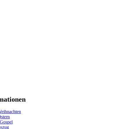
mationen
eihnachten
Ostern
 Gospel
uszug