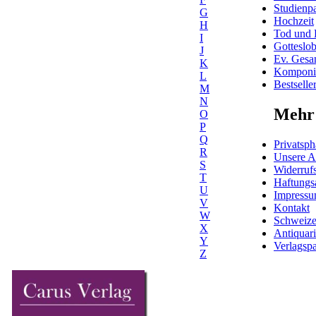
Studienpa
G
Hochzeit
H
Tod und 
I
Gotteslo
J
Ev. Gesa
K
Komponis
L
Bestselle
M
N
Mehr 
O
P
Q
Privatsph
R
Unsere 
S
Widerrufs
T
Haftungs
U
Impress
V
Kontakt
W
Schweiz
X
Antiquar
Y
Verlagspa
Z