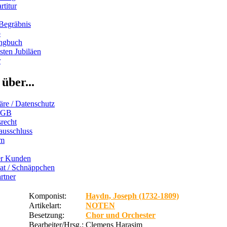
rtitur
Begräbnis
b
ngbuch
ten Jubiläen
r
über...
äre / Datenschutz
AGB
recht
ausschluss
um
er Kunden
iat / Schnäppchen
rtner
Komponist:
Haydn, Joseph (1732-1809)
Artikelart:
NOTEN
Besetzung:
Chor und Orchester
Bearbeiter/Hrsg.:
Clemens Harasim