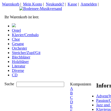
Warenkorb
|
Mein Konto
|
Neukunde?
|
Kasse
|
Anmelden
|
Ihr Warenkorb ist leer.
Orgel
Klavier/Cembalo
Chor
Gesang
Orchester
Streicher/Zupf/Git
Blechbläser
Holzbläser
Literatur
Diverse
CD
Suche
Komponisten
Infor
A
B
Advent/W
C
Passion/
D
Jazz und
E
Klaviera
F