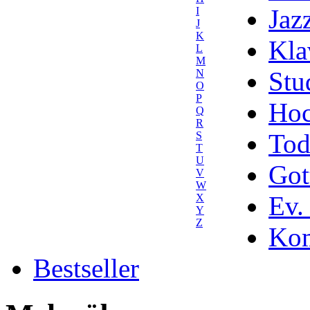
Jaz
I
J
K
Kla
L
M
Stu
N
O
P
Hoc
Q
R
Tod
S
T
U
Got
V
W
Ev.
X
Y
Z
Kom
Bestseller