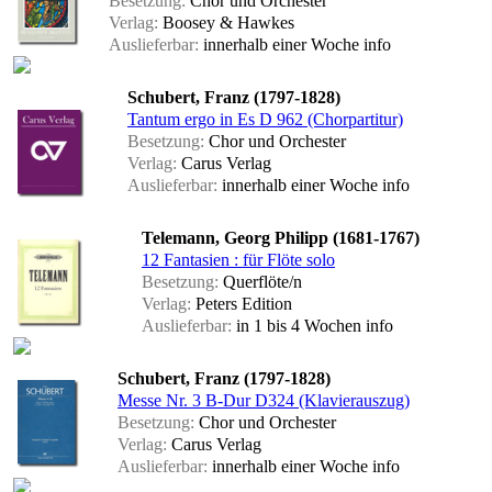
Besetzung:
Chor und Orchester
Verlag:
Boosey & Hawkes
Auslieferbar:
innerhalb einer Woche
info
Schubert, Franz (1797-1828)
Tantum ergo in Es D 962 (Chorpartitur)
Besetzung:
Chor und Orchester
Verlag:
Carus Verlag
Auslieferbar:
innerhalb einer Woche
info
Telemann, Georg Philipp (1681-1767)
12 Fantasien : für Flöte solo
Besetzung:
Querflöte/n
Verlag:
Peters Edition
Auslieferbar:
in 1 bis 4 Wochen
info
Schubert, Franz (1797-1828)
Messe Nr. 3 B-Dur D324 (Klavierauszug)
Besetzung:
Chor und Orchester
Verlag:
Carus Verlag
Auslieferbar:
innerhalb einer Woche
info