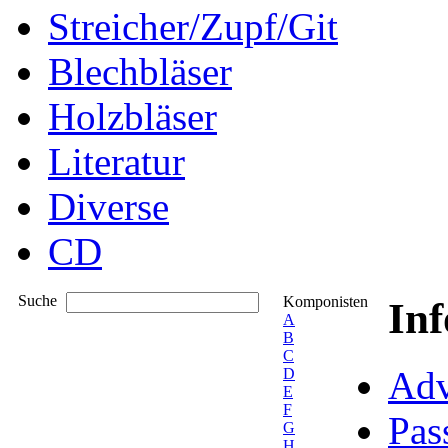
Streicher/Zupf/Git
Blechbläser
Holzbläser
Literatur
Diverse
CD
Suche
Komponisten
In
A
B
C
Adv
D
E
F
Pas
G
H