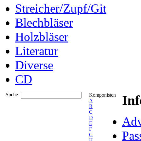
Streicher/Zupf/Git
Blechbläser
Holzbläser
Literatur
Diverse
CD
Suche
Komponisten
In
A
B
C
Adv
D
E
F
Pas
G
H