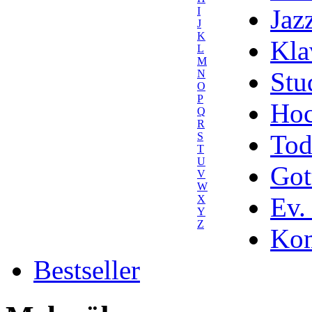
Jaz
I
J
K
Kla
L
M
Stu
N
O
P
Hoc
Q
R
Tod
S
T
U
Got
V
W
Ev.
X
Y
Z
Kom
Bestseller